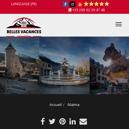
LANGUAGE (FR)
+33 (0)5 62 39 47 48
Tog
nav
Accueil
Maïma