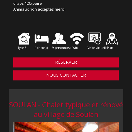
draps 12€/paire
Animaux non acceptés merci.
Type 5
4 chbre(s)
9 personne(s)
Wifi
Visite virtuelle
Plan
RÉSERVER
NOUS CONTACTER
SOULAN - Chalet typique et rénové
au village de Soulan