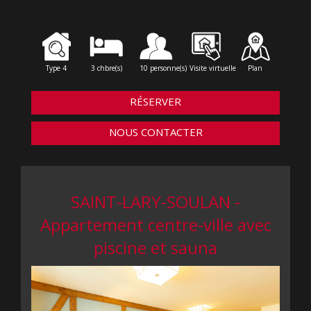
Type 4
3 chbre(s)
10 personne(s)
Visite virtuelle
Plan
RÉSERVER
NOUS CONTACTER
SAINT-LARY-SOULAN -
Appartement centre-ville avec
piscine et sauna