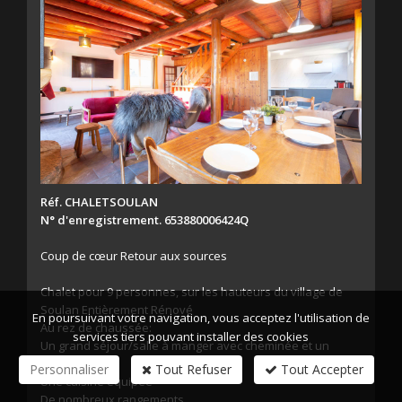
Réf. CHALETSOULAN
N° d'enregistrement. 653880006424Q
Coup de cœur Retour aux sources
Chalet pour 9 personnes, sur les hauteurs du village de
Soulan Entièrement Rénové
En poursuivant votre navigation, vous acceptez l'utilisation de
Au rez de chaussée:
services tiers pouvant installer des cookies
Un grand séjour/salle à manger avec cheminée et un
grand balcon
Personnaliser
Tout Refuser
Tout Accepter
Une cuisine équipée
De nombreux rangements