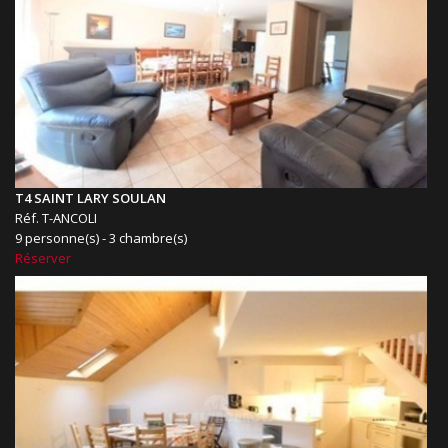
T4 SAINT LARY SOULAN
Réf. T-ANCOLI
9 personne(s) - 3 chambre(s)
Réserver