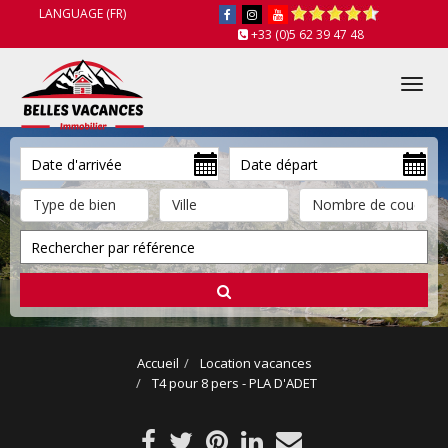
LANGUAGE (FR)
+33 (0)5 62 39 47 48
Tog
nav
Accueil
Location vacances
T4 pour 8 pers - PLA D'ADET