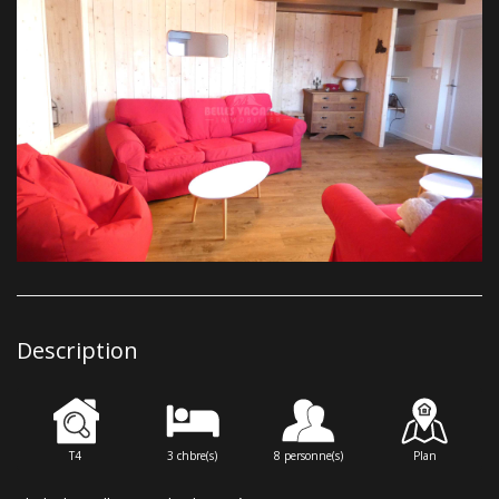
Description
T4
3 chbre(s)
8 personne(s)
Plan