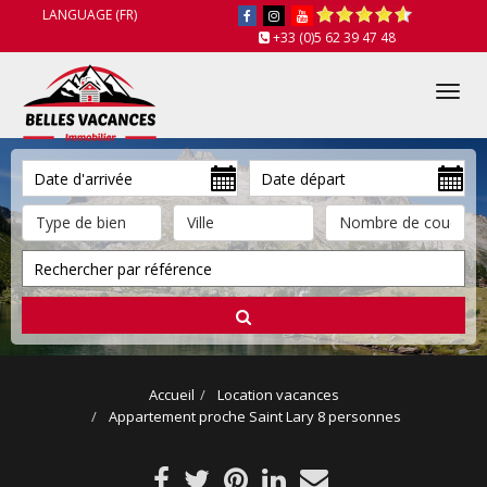
LANGUAGE (FR)
+33 (0)5 62 39 47 48
Tog
nav
Accueil
Location vacances
Appartement proche Saint Lary 8 personnes