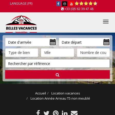
LANGUAGE (FR)
+33 (0)5 62 39 47 48
Tog
nav
Accueil
Location vacances
Location Année Arreau T5 non meublé