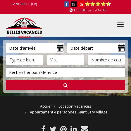
LANGUAGE (FR)
+33 (0)5 62 39 47 48
Tog
nav
Accueil
Location vacances
Appartement 4 personnes Saint Lary Village