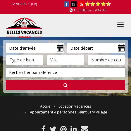
LANGUAGE (FR)
+33 (0)5 62 39 47 48
Tog
nav
Accueil
Location vacances
Appartement 4 personnes Saint Lary village