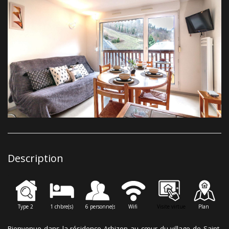
Description
Type 2
1 chbre(s)
6 personne(s)
Wifi
Visite virtuelle
Plan
Bienvenue dans la résidence Arbizon au cœur du village de Saint-