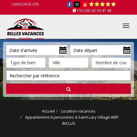
LANGUAGE (FR)
+33 (0)5 62 39 47 48
Tog
nav
Accueil
Location vacances
Appartement 6 personnes à Saint Lary Village-WIFI
INCLUS