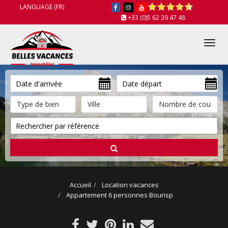
LANGUAGE (FR)
+33 (0)5 62 39 47 48
Tog
nav
Accueil
Location vacances
Appartement 6 personnes Bourisp