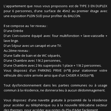
L'appartement que nous vous proposons est de TYPE 3 EN DUPLEX
pour 6 personnes, d'une surface de 45m2 au premier étage avec
une exposition PLEIN SUD pour profiter du BALCON.
Il se compose au 1er niveau :
D'une Entrée
D'un Coin-cuisine équipé avec four multifonction + lave-vaisselle +
lave linge.
D'un Séjour avec un canapé et une TV.
Au 2ème niveau :
D’une Salle de bain et de WC séparés,
D’une Chambre avec 1 lit 2 personnes,
D’une Chambre avec 2 lits superposés 1 place + 1 lit 2 personnes.
Vous disposez d'un PARKING PRIVE (n°8) pour stationner votre
véhicule dès votre arrivée ainsi que d'un CASIER A SKIS(n°8).
Tout dysfonctionnement dans les parties communes ou à usage
commun à la résidence, ne donnera lieu à aucun dédommagement.
Vous disposez d'une navette gratuite à proximité de la résidence
pour accéder au téléphérique ou à la nouvelle télécabine secteur
des thermes, pour accéder aux pistes du Pla d'Adet facilement.