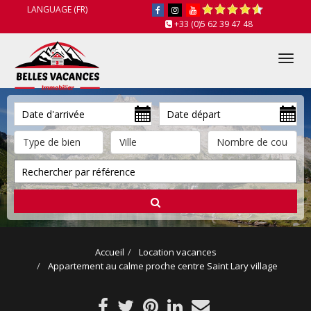
LANGUAGE (FR)
+33 (0)5 62 39 47 48
Tog
nav
Accueil
Location vacances
Appartement au calme proche centre Saint Lary village