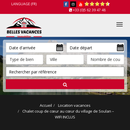
LANGUAGE (FR)
+33 (0)5 62 39 47 48
Tog
nav
Accueil
Location vacances
Chalet coup de cœur au cœur du village de Soulan –
WIFI INCLUS