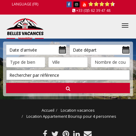
LANGUAGE (FR)
+33 (0)5 62 39 47 48
Tog
nav
Accueil
Location vacances
Location Appartement Bourisp pour 4 personnes