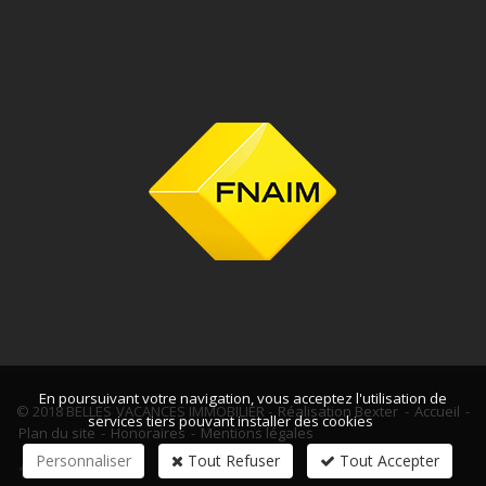
En poursuivant votre navigation, vous acceptez l'utilisation de
© 2018 BELLES VACANCES IMMOBILIER -
Réalisation Bexter
-
Accueil
-
services tiers pouvant installer des cookies
Plan du site
-
Honoraires
-
Mentions légales
Personnaliser
Tout Refuser
Tout Accepter