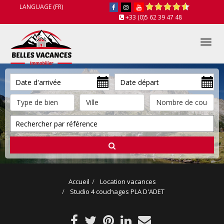
LANGUAGE (FR)
+33 (0)5 62 39 47 48
Tog
nav
Accueil
Location vacances
Studio 4 couchages PLA D'ADET