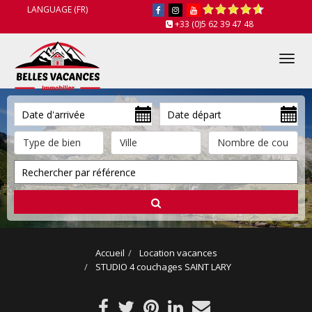
LANGUAGE (FR)
+33 (0)5 62 39 47 48
Tog
nav
Accueil
Location vacances
STUDIO 4 couchages SAINT LARY