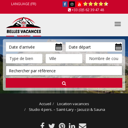
LANGUAGE (FR)
+33 (0)5 62 39 47 48
Tog
nav
Accueil
Location vacances
Studio 4 pers. – Saint-Lary – Jacuzzi & Sauna