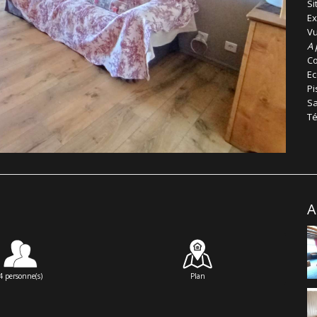
Si
Ex
Vu
A 
Co
Ec
Pi
Sa
Té
A
4 personne(s)
Plan