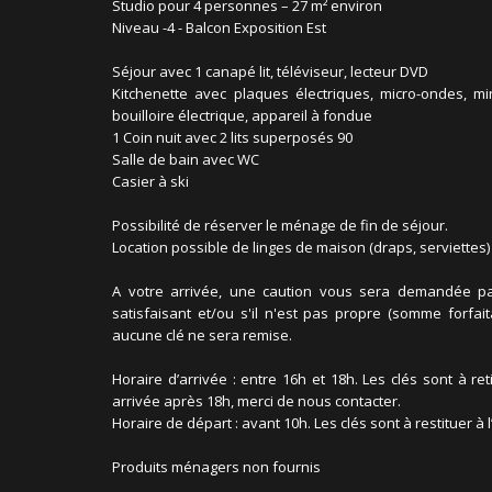
Studio pour 4 personnes – 27 m² environ
Niveau -4 - Balcon Exposition Est
Séjour avec 1 canapé lit, téléviseur, lecteur DVD
Kitchenette avec plaques électriques, micro-ondes, mini
bouilloire électrique, appareil à fondue
1 Coin nuit avec 2 lits superposés 90
Salle de bain avec WC
Casier à ski
Possibilité de réserver le ménage de fin de séjour.
Location possible de linges de maison (draps, serviettes) 
A votre arrivée, une caution vous sera demandée par 
satisfaisant et/ou s'il n'est pas propre (somme forfai
aucune clé ne sera remise.
Horaire d’arrivée : entre 16h et 18h. Les clés sont à re
arrivée après 18h, merci de nous contacter.
Horaire de départ : avant 10h. Les clés sont à restituer à
Produits ménagers non fournis