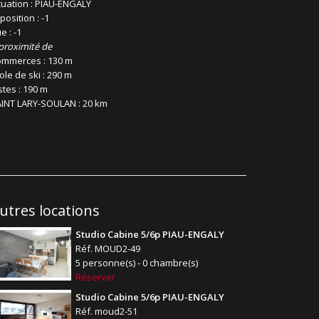
tuation : PIAU-ENGALY
position : -1
e : -1
proximité de
mmerces : 130 m
ole de ski : 290 m
stes : 190 m
INT LARY-SOULAN : 20 km
utres locations
Studio Cabine 5/6p PIAU-ENGALY
Réf. MOUD2-49
5 personne(s) - 0 chambre(s)
Réserver
Studio Cabine 5/6p PIAU-ENGALY
Réf. moud2-51