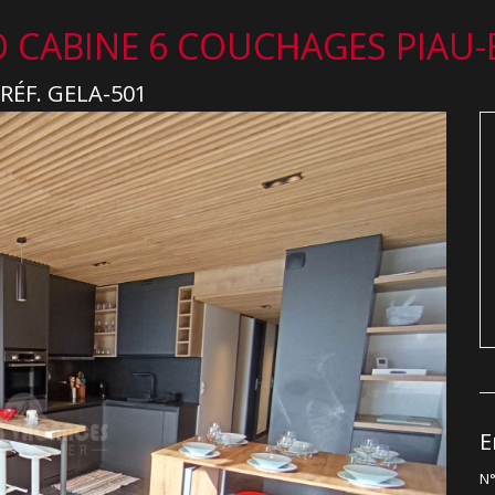
 CABINE 6 COUCHAGES PIAU
RÉF. GELA-501
E
N°