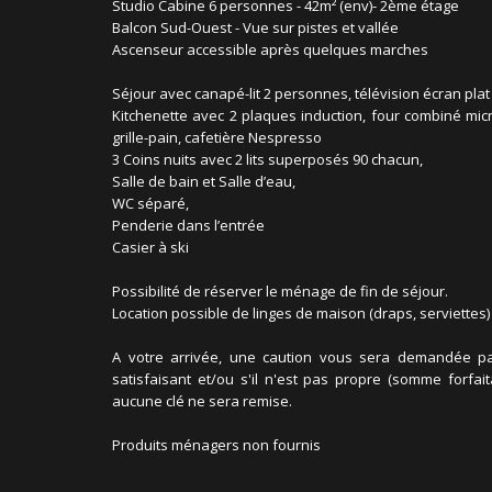
Studio Cabine 6 personnes - 42m² (env)- 2ème étage
Balcon Sud-Ouest - Vue sur pistes et vallée
Ascenseur accessible après quelques marches
Séjour avec canapé-lit 2 personnes, télévision écran plat
Kitchenette avec 2 plaques induction, four combiné micro-
grille-pain, cafetière Nespresso
3 Coins nuits avec 2 lits superposés 90 chacun,
Salle de bain et Salle d’eau,
WC séparé,
Penderie dans l’entrée
Casier à ski
Possibilité de réserver le ménage de fin de séjour.
Location possible de linges de maison (draps, serviettes) 
A votre arrivée, une caution vous sera demandée par 
satisfaisant et/ou s'il n'est pas propre (somme forfai
aucune clé ne sera remise.
Produits ménagers non fournis