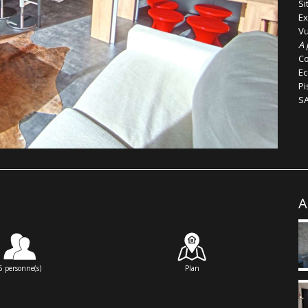
Si
Ex
Vu
A 
Co
Ec
Pi
SA
A
6 personne(s)
Plan