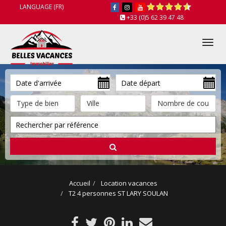
LANGUAGE (FR)
+33 (0)5 62 39 47 48
Tog
nav
Accueil
Location vacances
T2 4 personnes ST LARY SOULAN