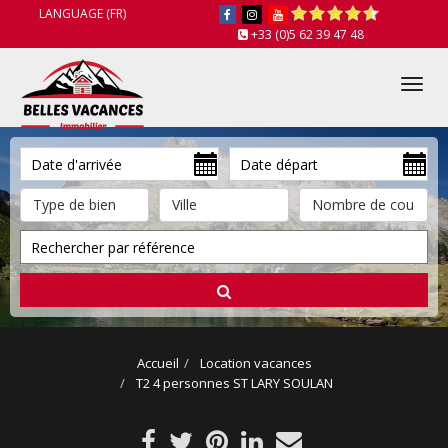
LANGUAGE (FR)
+33 (0)5 62 39 47 48
Tog
nav
Accueil
Location vacances
T2 4 personnes ST LARY SOULAN