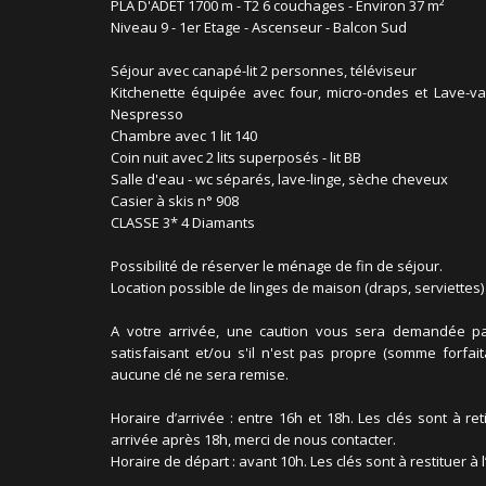
PLA D'ADET 1700 m - T2 6 couchages - Environ 37 m²
Niveau 9 - 1er Etage - Ascenseur - Balcon Sud
Séjour avec canapé-lit 2 personnes, téléviseur
Kitchenette équipée avec four, micro-ondes et Lave-vaiss
Nespresso
Chambre avec 1 lit 140
Coin nuit avec 2 lits superposés - lit BB
Salle d'eau - wc séparés, lave-linge, sèche cheveux
Casier à skis n° 908
CLASSE 3* 4 Diamants
Possibilité de réserver le ménage de fin de séjour.
Location possible de linges de maison (draps, serviettes) 
A votre arrivée, une caution vous sera demandée par 
satisfaisant et/ou s'il n'est pas propre (somme forfai
aucune clé ne sera remise.
Horaire d’arrivée : entre 16h et 18h. Les clés sont à re
arrivée après 18h, merci de nous contacter.
Horaire de départ : avant 10h. Les clés sont à restituer à