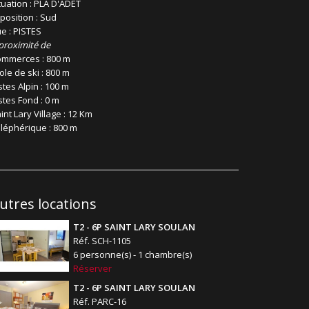
tuation : PLA D'ADET
position : Sud
e : PISTES
proximité de
mmerces : 800 m
ole de ski : 800 m
stes Alpin : 100 m
stes Fond : 0 m
int Lary Village : 12 Km
léphérique : 800 m
utres locations
T2 - 6P SAINT LARY SOULAN
Réf. SCH-1105
6 personne(s) - 1 chambre(s)
Réserver
T2 - 6P SAINT LARY SOULAN
Réf. PARC-16