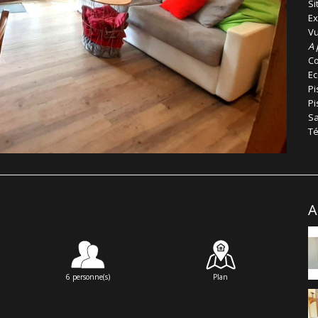
Si
Ex
Vu
A 
Co
Ec
Pi
Pi
Sa
Té
A
6 personne(s)
Plan