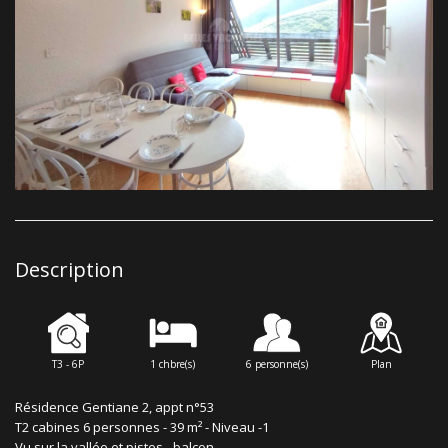
Description
T3 - 6P
1 chbre(s)
6 personne(s)
Plan
Résidence Gentiane 2, appt n°53
T2 cabines 6 personnes - 39 m² - Niveau -1
Vu sur la vallée et pistes - balcon