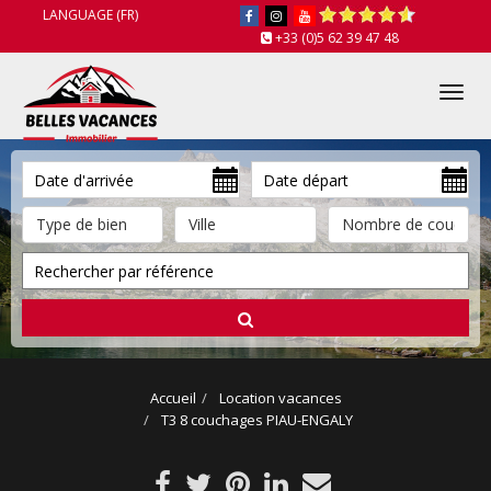
LANGUAGE (FR)
+33 (0)5 62 39 47 48
Tog
nav
Accueil
Location vacances
T3 8 couchages PIAU-ENGALY