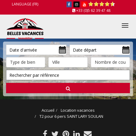
LANGUAGE (FR)
+33 (0)5 62 39 47 48
Tog
nav
Accueil
Location vacances
T2 pour 6 pers SAINT LARY SOULAN