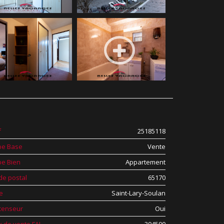
f
25185118
pe Base
Vente
pe Bien
Appartement
de postal
65170
le
Saint-Lary-Soulan
censeur
Oui