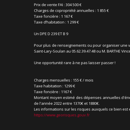
Prix de vente FAI : 304 500 €
Charges de copropriété annuelles : 1 855 €
Taxe foncière : 1 167 €
Taxe d’habitation : 1 299 €
Un DPE D 239 ET B 9
Pour plus de renseignements ou pour organiser une vis
Saint-Lary-Soulan au 05.62.39.47.48 ou M. BARTHE Vince
Une opportunité rare à ne pas laisser passer !
Charges mensuelles :
155 € / mois
Taxe habitation :
1299 €
Taxe foncière :
1167 €
Montant moyen estimé des dépenses annuelles d'énergi
de l'année 2022 entre 1370€ et 1880€.
Les informations sur les risques auxquels ce bien est
https://www.georisques.gouv.fr