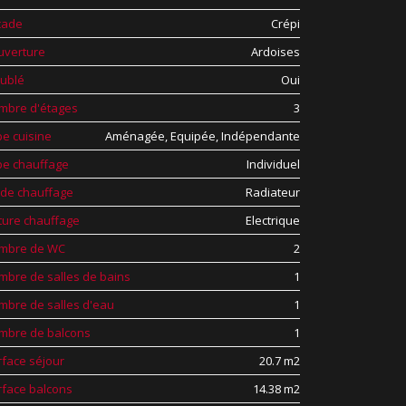
cade
Crépi
uverture
Ardoises
ublé
Oui
mbre d'étages
3
e cuisine
Aménagée, Equipée, Indépendante
pe chauffage
Individuel
de chauffage
Radiateur
ture chauffage
Electrique
mbre de WC
2
mbre de salles de bains
1
mbre de salles d'eau
1
mbre de balcons
1
rface séjour
20.7 m2
rface balcons
14.38 m2