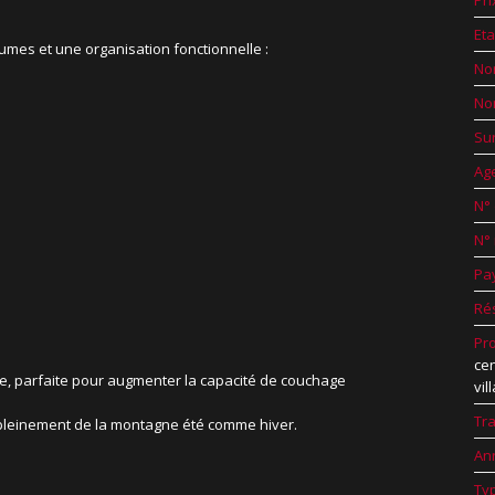
Pri
Et
mes et une organisation fonctionnelle :
No
No
Su
Ag
N°
N°
Pa
Ré
Pro
cen
e, parfaite pour augmenter la capacité de couchage
vi
Tr
er pleinement de la montagne été comme hiver.
An
Ty