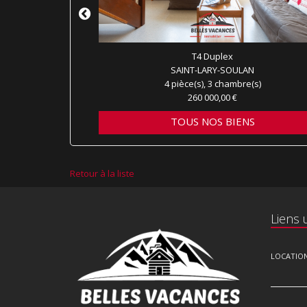
x
T4 Duplex
AN
SAINT-LARY-SOULAN
e(s)
4 pièce(s), 3 chambre(s)
260 000,00 €
NS
TOUS NOS BIENS
Retour à la liste
Liens u
LOCATIO