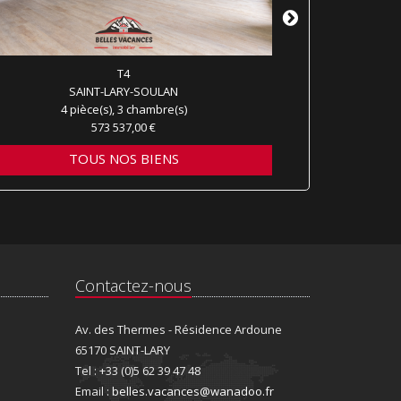
T4
SAINT-LARY-SOULAN
S
4 pièce(s), 3 chambre(s)
2 p
573 537,00 €
TOUS NOS BIENS
T
Contactez-nous
Av. des Thermes - Résidence Ardoune
65170 SAINT-LARY
Tel : +33 (0)5 62 39 47 48
Email :
belles.vacances@wanadoo.fr