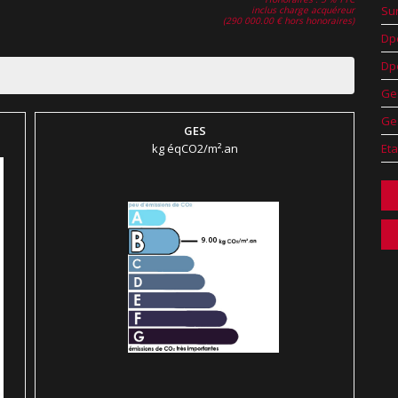
Su
inclus charge acquéreur
(290 000.00 € hors honoraires)
Dp
Dp
Ge
Ge
GES
kg éqCO2/m².an
Eta
9.00