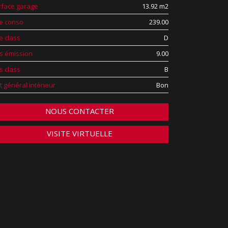
rface garage
13.92 m2
e conso
239.00
e class
D
s émission
9.00
s class
B
t général intérieur
Bon
NOUS CONTACTER
VISITE VIRTUELLE