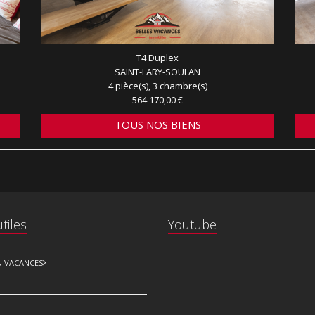
T4 Duplex
SAINT-LARY-SOULAN
4 pièce(s), 3 chambre(s)
564 170,00 €
TOUS NOS BIENS
tiles
Youtube
N VACANCES