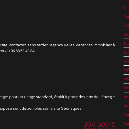
Fa
Co
Me
No
Typ
ite, contactez sans tarder l’agence Belles Vacances Immobilier à
nt au 06.88.53.49.84.
Ty
Mo
Na
No
No
e pour un usage standard, établi à partir des prix de l'énergie
No
No
 exposé sont disponibles sur le site Géorisques
Su
304 500 €
Su
Honoraires : 5 % TTC