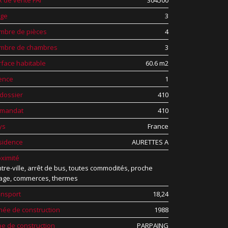
x de vente FAI
304500
age
3
mbre de pièces
4
mbre de chambres
3
rface habitable
60.6 m2
ence
1
 dossier
410
 mandat
410
ys
France
sidence
AURETTES A
ximité
tre-ville, arrêt de bus, toutes commodités, proche
llage, commerces, thermes
ansport
18,24
née de construction
1988
pe de construction
PARPAING