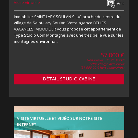
Visite virtuelle
Voir
Immobilier SAINT LARY SOULAN Situé proche du centre du
village de Saint-Lary Soulan. Votre agence BELLES
VACANCES IMMOBILIER vous propose cet appartement de
Type Studio Coin Montagne avec une très belle vue sur les
montagnes environna...
57 000 €
Honoraires : 11.76 % TTC
inclus charge acquéreur
(51 000.00 € hors honoraires)
DÉTAIL STUDIO CABINE
VISITE VIRTUELLE ET VIDÉO SUR NOTRE SITE
INTERNET