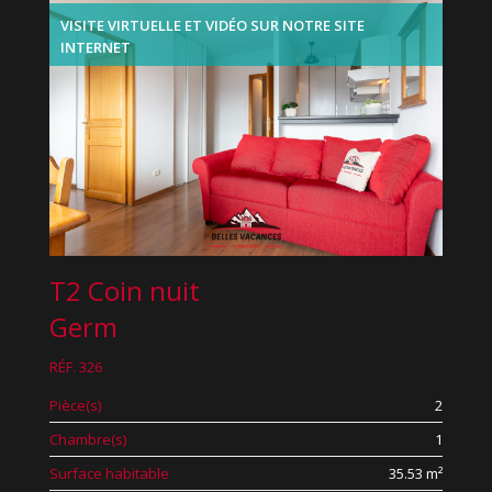
VISITE VIRTUELLE ET VIDÉO SUR NOTRE SITE
INTERNET
T2 Coin nuit
Germ
RÉF. 326
Pièce(s)
2
Chambre(s)
1
Surface habitable
35.53 m²