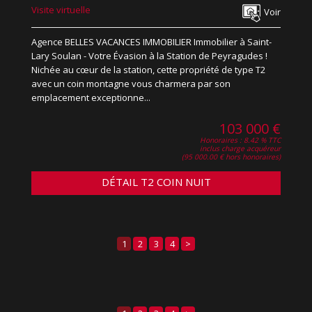
Visite virtuelle
Voir
Agence BELLES VACANCES IMMOBILIER Immobilier à Saint-
Lary Soulan - Votre Évasion à la Station de Peyragudes !
Nichée au cœur de la station, cette propriété de type T2
avec un coin montagne vous charmera par son
emplacement exceptionne...
103 000 €
Honoraires : 8.42 % TTC
inclus charge acquéreur
(95 000.00 € hors honoraires)
DÉTAIL T2 COIN NUIT
1
2
3
4
>