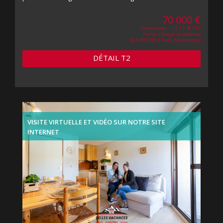
70 000 €
Honoraires : 11.11 % TTC
inclus charge acquéreur
(63 000.00 € hors honoraires)
DÉTAIL T2
VISITE VIRTUELLE ET VIDÉO SUR NOTRE SITE
INTERNET