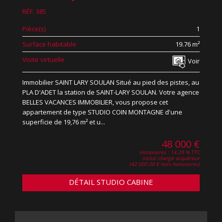
RÉF. 385
Pièce(s)
1
Surface habitable
19.76 m²
Visite virtuelle
Voir
Immobilier SAINT LARY SOULAN Situé au pied des pistes, au
PLA D'ADET la station de SAINT-LARY SOULAN. Votre agence
BELLES VACANCES IMMOBILIER, vous propose cet
appartement de type STUDIO COIN MONTAGNE d'une
superficie de 19,76 m² et u...
48 000 €
Honoraires : 14.29 % TTC
inclus charge acquéreur
(42 000.00 € hors honoraires)
DÉTAIL STUDIO CABINE