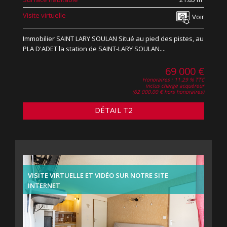
Visite virtuelle
Voir
Immobilier SAINT LARY SOULAN Situé au pied des pistes, au
PLA D'ADET la station de SAINT-LARY SOULAN....
69 000 €
Honoraires : 11.29 % TTC
inclus charge acquéreur
(62 000.00 € hors honoraires)
DÉTAIL T2
VISITE VIRTUELLE ET VIDÉO SUR NOTRE SITE
INTERNET