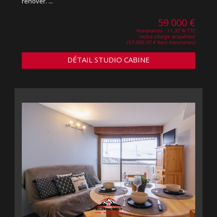
rénover. ...
59 000 €
Honoraires : 11.32 % TTC
inclus charge acquéreur
(53 000.00 € hors honoraires)
DÉTAIL STUDIO CABINE