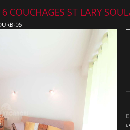
 6 COUCHAGES ST LARY SOU
TOURB-05
E
N°