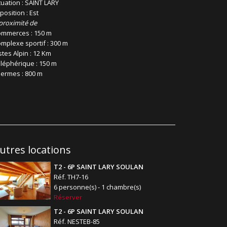
tuation : SAINT LARY
position : Est
proximité de
mmerces : 150 m
mplexe sportif : 300 m
stes Alpin : 12 Km
léphérique : 150 m
ermes : 800 m
utres locations
T2 - 6P SAINT LARY SOULAN
Réf. TH7-16
6 personne(s) - 1 chambre(s)
Réserver
T2 - 6P SAINT LARY SOULAN
Réf. NESTEB-85