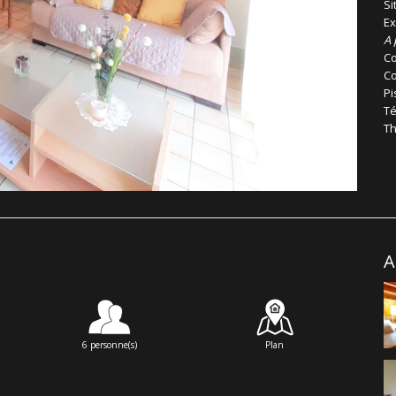
Si
Ex
A 
Co
Co
Pi
Té
Th
A
6 personne(s)
Plan