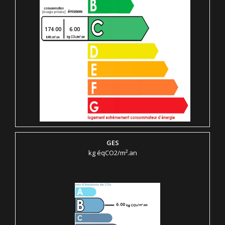
174.00
6.00
GES
kg éqCO2/m².an
6.00